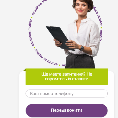
Ще маєте запитання? Не
соромтесь їх ставити