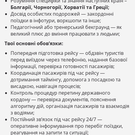
Розуміння специфіки та знання наступних країн –
Болгарії, Чорногорії, Хорватії та Греції;
Досвід особистих подорожей — закордонні
поїздки в інфотури, воркшопи та інше;
Педагогічний або тренерський бекграунд — як
великий плюс до вміння працювати з людьми;
Твої основні обов’язки:
Попередня підготовка рейсу — обдзвін туристів
перед виїздом через телефонію, надання базової
інформації, перевірка готовності пасажирів;
Координація пасажирів під час рейсу —
дотримання таймінгу, допомога з посадкою та
висадкою, навігація процесів;
Контроль процедур перетину державного
кордону — перевірка документів, пояснення
алгоритму дій, організація пасажирів та взаємодія
з водіями;
Постійний зв’язок під час рейсу 24/7 —
оперативне інформування про перебіг поїздки,
реагування на запити та ситуації;