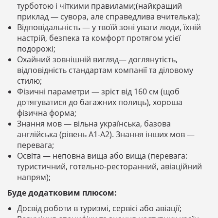
турботою і чіткими правилами;(найкращий
приклад — сувора, але справедлива вчителька);
Відповідальність — у твоїй зоні уваги люди, їхній
настрій, безпека та комфорт протягом усієї
подорожі;
Охайний зовнішній вигляд— доглянутість,
відповідність стандартам компанії та діловому
стилю;
Фізичні параметри — зріст від 160 см (щоб
дотягуватися до багажних полиць), хороша
фізична форма;
Знання мов — вільна українська, базова
англійська (рівень A1-A2). Знання інших мов —
перевага;
Освіта — неповна вища або вища (перевага:
туристичний, готельно-ресторанний, авіаційний
напрям);
Буде додатковим плюсом:
Досвід роботи в туризмі, сервісі або авіації;