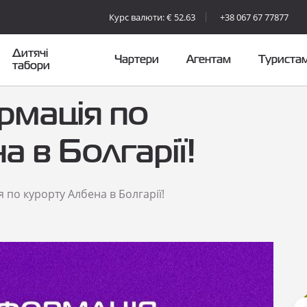
Курс валюти: € 52.63
+38 067 67 77877
Дитячі
Чартери
Агентам
Туриста
табори
рмація по
а в Болгарії!
 по курорту Албена в Болгарії!