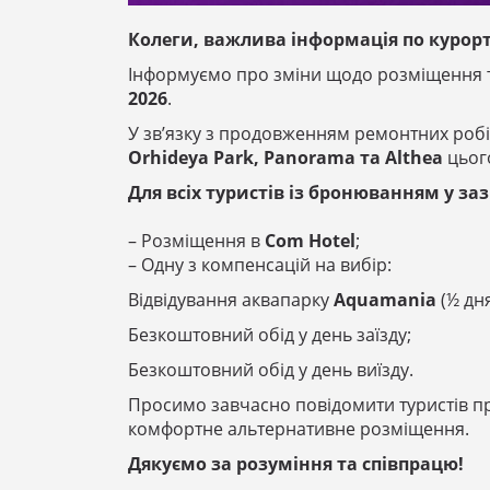
Колеги, важлива інформація по курорт
Інформуємо про зміни щодо розміщення т
2026
.
У зв’язку з продовженням ремонтних роб
Orhideya Park, Panorama та Althea
цього
Для всіх туристів із бронюванням у за
– Розміщення в
Com Hotel
;
– Одну з компенсацій на вибір:
Відвідування аквапарку
Aquamania
(½ дня
Безкоштовний обід у день заїзду;
Безкоштовний обід у день виїзду.
Просимо завчасно повідомити туристів пр
комфортне альтернативне розміщення.
Дякуємо за розуміння та співпрацю!