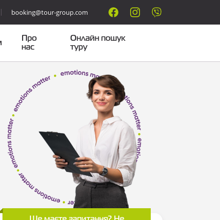
booking@tour-group.com
Про
Онлайн пошук
м
нас
туру
Ще маєте запитання? Не