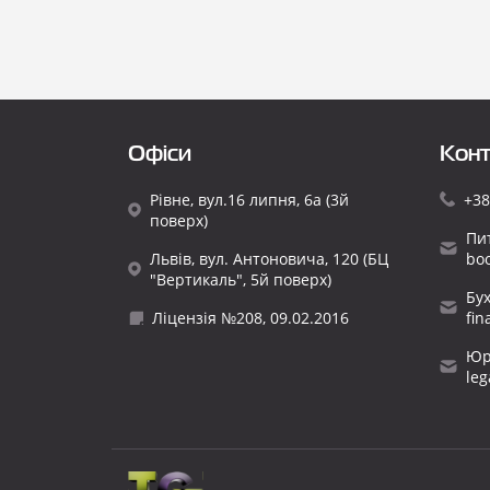
Офіси
Конт
Рівне, вул.16 липня, 6а (3й
+38
поверх)
Пи
Львів, вул. Антоновича, 120 (БЦ
bo
"Вертикаль", 5й поверх)
Бу
Ліцензія №208, 09.02.2016
fi
Юр
le