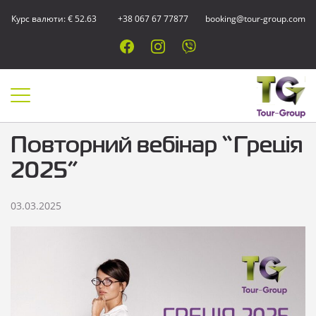
Курс валюти: € 52.63
+38 067 67 77877
booking@tour-group.com
Повторний вебінар “Греція
2025”
03.03.2025