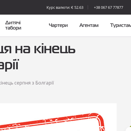
Курс валюти: € 52.63
+38 067 67 77877
Дитячі
Чартери
Агентам
Туриста
табори
я на кінець
рії
кінець серпня з Болгарії