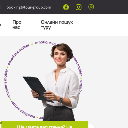
booking@tour-group.com
Про
Онлайн пошук
м
нас
туру
Ще маєте запитання? Не