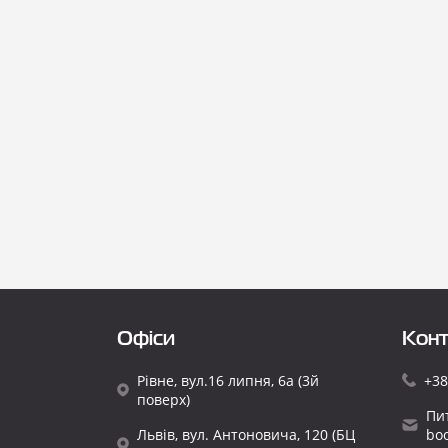
Офіси
Конт
Рівне, вул.16 липня, 6а (3й
+38
поверх)
Пи
Львів, вул. Антоновича, 120 (БЦ
bo