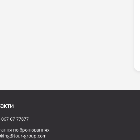
акти
 067 67 77877
тання по бронюваннях:
oking@tour-group.com