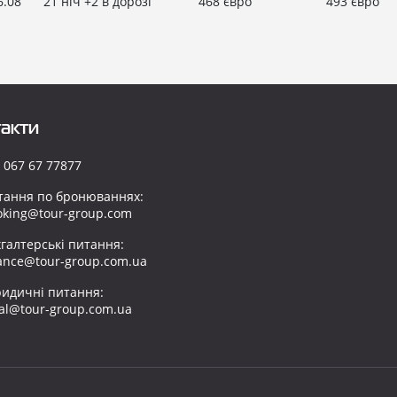
6.08
21 ніч +2 в дорозі
468 євро
493 євро
акти
 067 67 77877
тання по бронюваннях:
oking@tour-group.com
хгалтерські питання:
nance@tour-group.com.ua
идичні питання:
gal@tour-group.com.ua