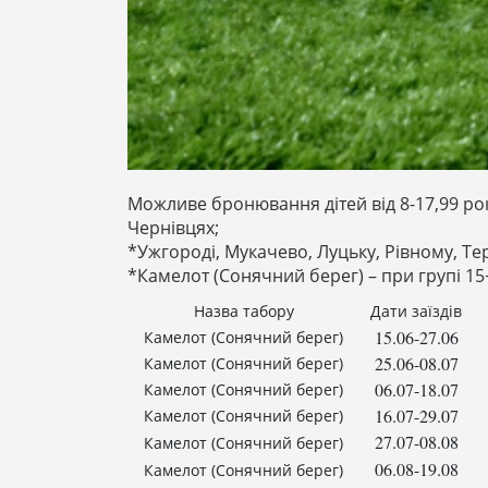
Можливе бронювання дітей від 8-17,99 рокі
Чернівцях;
*Ужгороді, Мукачево, Луцьку, Рівному, Те
*Камелот (Сонячний берег) – при групі 1
Назва табору
Дати заїздів
15.06-27.06
Камелот (Сонячний берег)
25.06-08.07
Камелот (Сонячний берег)
06.07-18.07
Камелот (Сонячний берег)
16.07-29.07
Камелот (Сонячний берег)
27.07-08.08
Камелот (Сонячний берег)
06.08-19.08
Камелот (Сонячний берег)