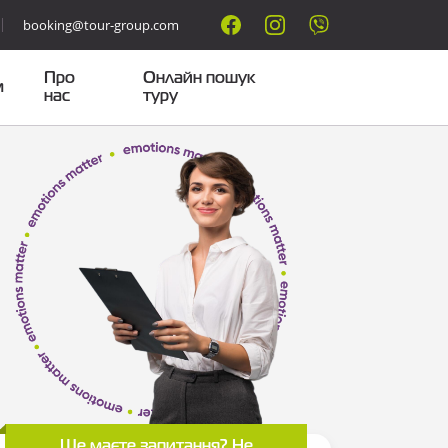
booking@tour-group.com
Про
Онлайн пошук
м
нас
туру
Ще маєте запитання? Не