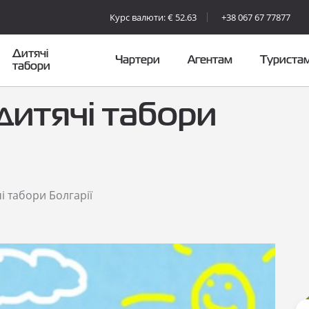
Курс валюти: € 52.63
+38 067 67 77877
Дитячі
Чартери
Агентам
Туриста
табори
 дитячі табори
чі табори Болгарії