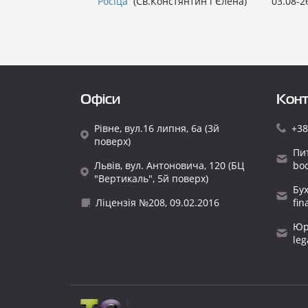
Росіца
(Св.Констянтин і Єлена)
03.08-2
Офіси
Конт
Рівне, вул.16 липня, 6а (3й
+38
поверх)
Пи
Львів, вул. Антоновича, 120 (БЦ
bo
"Вертикаль", 5й поверх)
Бу
Ліцензія №208, 09.02.2016
fi
Юр
le