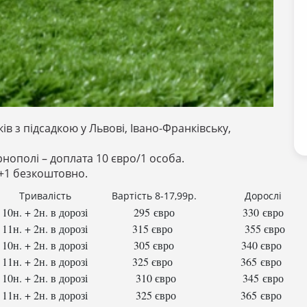
в з підсадкою у Львові, Івано-Франківську,
рнополі – доплата 10 євро/1 особа.
5+1 безкоштовно.
Тривалість
Вартість 8-17,99р.
Дорослі
10н. + 2н. в дорозі
295 євро
330 євро
11н. + 2н. в дорозі
315 євро
355 євро
10н. + 2н. в дорозі
305 євро
340 євро
11н. + 2н. в дорозі
325 євро
365 євро
10н. + 2н. в дорозі
310 євро
345 євро
11н. + 2н. в дорозі
325 євро
365 євро