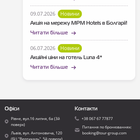
09.07.2026
Новини
Акція на мережу MPM Hotels в Болгарії!
Читати більше
06.07.2026
Новини
Акційні ціни на готель Luna 4*
Читати більше
Офіси
Контакти
Рівне, вул.16 липня, 6а (3й
+38 067 67 77877
поверх)
Питання по бронюваннях:
Львів, вул. Антоновича, 120
booking@tour-group.com
(БЦ "Вертикаль", 5й поверх)