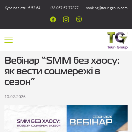
Курс валюти: € 52.64
+38 067 67 77877
booking@tour-group.com
Вебінар “SMM без хаосу:
як вести соцмережі в
сезон”
10.02.2026