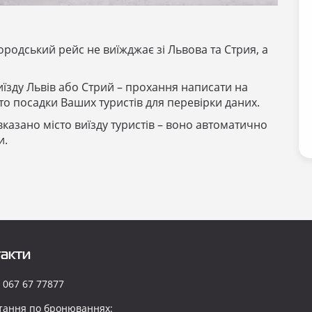
ородський рейс не виїжджає зі Львова та Стрия, а
иїзду Львів або Стрий – прохання написати на
то посадки Ваших туристів для перевірки даних.
казано місто виїзду туристів – воно автоматично
и.
акти
 067 67 77877
тання по бронюваннях: