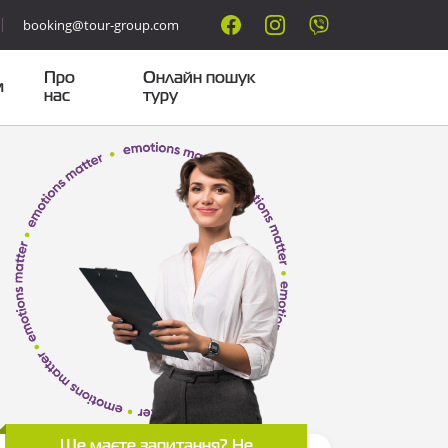
booking@tour-group.com
Про
Онлайн пошук
м
нас
туру
Ще маєте запитання? Не