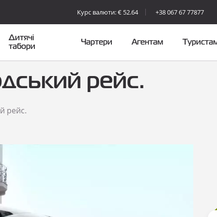
Курс валюти: € 52.64
+38 067 67 77877
Дитячі
Чартери
Агентам
Туриста
табори
дський рейс.
й рейс.