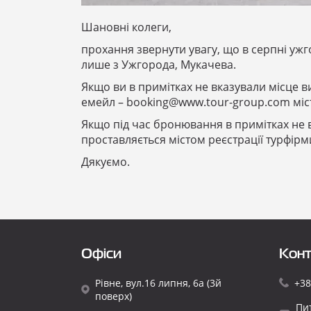
Шановні колеги,
прохання звернути увагу, що в серпні ужг
лише з Ужгорода, Мукачева.
Якщо ви в примітках не вказували місце в
емейл –
booking@www.tour-group.com
міс
Якщо під час бронювання в примітках не в
проставляється містом реєстрації турфірм
Дякуємо.
Офіси
Конт
Рівне, вул.16 липня, 6а (3й
+38
поверх)
Пи