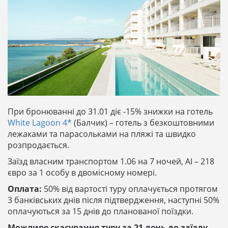
При бронюванні до 31.01 діє -15% знижки на готель
White Lagoon 4*
(Балчик) – готель з безкоштовними
лежаками та парасольками на пляжі та швидко
розпродається.
Заїзд власним транспортом 1.06 на 7 ночей, АІ – 218
євро за 1 особу в двомісному номері.
Оплата:
50% від вартості туру оплачується протягом
3 банківських днів після підтвердження, наступні 50%
оплачуються за 15 днів до планованої поїздки.
Можливе скасування туру за 21 день до заїзду