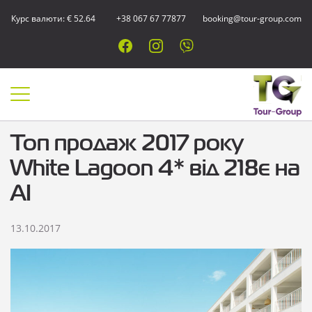
Курс валюти: € 52.64
+38 067 67 77877
booking@tour-group.com
Топ продаж 2017 року
White Lagoon 4* від 218є на
АІ
13.10.2017