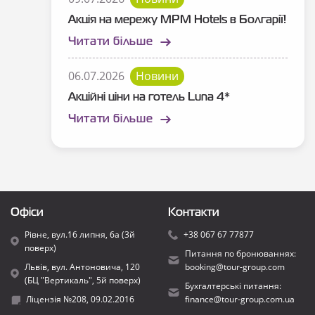
Акція на мережу MPM Hotels в Болгарії!
Читати більше
06.07.2026
Новини
Акційні ціни на готель Luna 4*
Читати більше
Офіси
Контакти
Рівне, вул.16 липня, 6а (3й
+38 067 67 77877
поверх)
Питання по бронюваннях:
Львів, вул. Антоновича, 120
booking@tour-group.com
(БЦ "Вертикаль", 5й поверх)
Бухгалтерські питання:
Ліцензія №208, 09.02.2016
finance@tour-group.com.ua