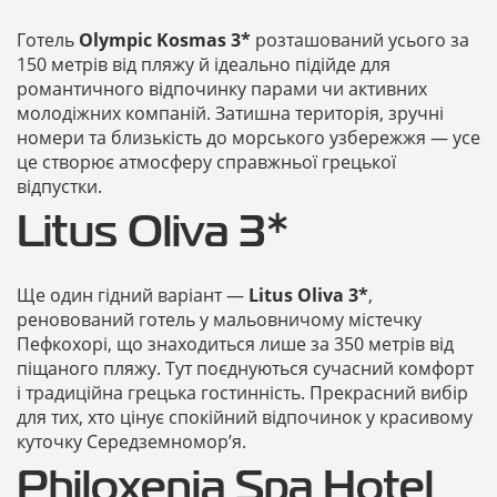
Готель
Olympic Kosmas 3*
розташований усього за
150 метрів від пляжу й ідеально підійде для
романтичного відпочинку парами чи активних
молодіжних компаній. Затишна територія, зручні
номери та близькість до морського узбережжя — усе
це створює атмосферу справжньої грецької
відпустки.
Litus Oliva 3*
Ще один гідний варіант —
Litus Oliva 3*
,
реновований готель у мальовничому містечку
Пефкохорі, що знаходиться лише за 350 метрів від
піщаного пляжу. Тут поєднуються сучасний комфорт
і традиційна грецька гостинність. Прекрасний вибір
для тих, хто цінує спокійний відпочинок у красивому
куточку Середземномор’я.
Philoxenia Spa Hotel