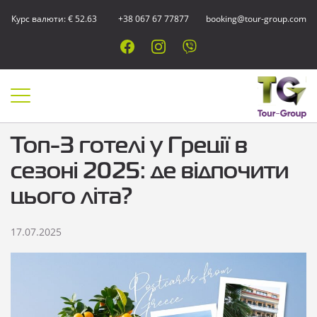
Курс валюти: € 52.63
+38 067 67 77877
booking@tour-group.com
Топ-3 готелі у Греції в
сезоні 2025: де відпочити
цього літа?
17.07.2025