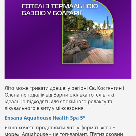
Літо може тривати довше: у регіоні Св. Костянтин і
Олена неподалік від Варни є кілька готелів, які
ідеально підходять для спокійного релаксу та
лікувального візиту у міжсезоння.
Ensana Aquahouse Health Spa 5*
Якщо хочете продовжити літо у форматі «спа +
море», Aquahouse – це топ-варіант. П’ятизірковий