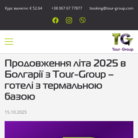
Курс валюти: € 52.64
+38 067 67 77877
booking@tour-group.com
Продовження літа 2025 в
Болгарії з Tour-Group –
готелі з термальною
базою
15.10.2025