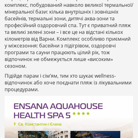
комплекс, побудований навколо великої термальної/
мінеральної бази: кілька внутрішніх і зовнішніх
басейнів, термальні зони, дитячі аква-зони та
професійний оздоровчий спа. Тут є приватний пляж
та великі зелені зони – і все це на відстані кількох
кілометрів від Варни. Комплекс особливо приємний
у міжсезоння: басейни з підігрівом, оздоровчі
програми та сауни працюють цілий рік, тож
відпочинок не обмежується лише «високим»
сезоном.
Підійде парам і сім’ям, тим хто шукає wellness-
відпочинок або хоче поєднати пляж із лікувальними
процедурами.