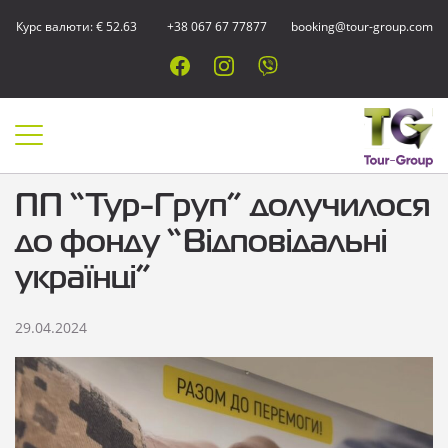
Курс валюти: € 52.63
+38 067 67 77877
booking@tour-group.com
ПП “Тур-Груп” долучилося
до фонду “Відповідальні
українці”
29.04.2024