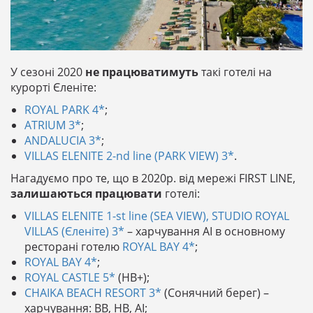
У сезоні 2020
не працюватимуть
такі готелі на
курорті Єленіте:
ROYAL PARK 4*
;
ATRIUM 3*
;
ANDALUCIA 3*
;
VILLAS ELENITE 2-nd line (PARK VIEW) 3*
.
Нагадуємо про те, що в 2020р. від мережі FIRST LINE,
залишаються працювати
готелі:
VILLAS ELENITE 1-st line (SEA VIEW), STUDIO ROYAL
VILLAS (Єленіте) 3*
– харчування AІ в основному
ресторані готелю
ROYAL BAY 4*
;
ROYAL BAY 4*
;
ROYAL CASTLE 5*
(НВ+);
CHAIKA BEACH RESORT 3*
(Сонячний берег) –
харчування: ВВ, НВ, AІ;