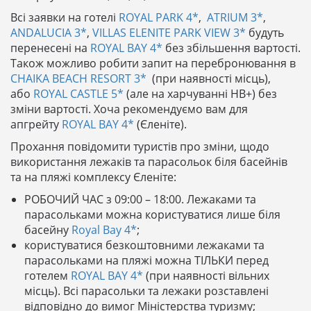
Всі заявки на готелі
ROYAL PARK 4*
,
ATRIUM 3*
,
ANDALUCIA 3*
,
VILLAS ELENITE PARK VIEW 3*
будуть
перенесені на
ROYAL BAY 4*
без збільшення вартості.
Також можливо робити запит на перебронювання в
CHAIKA BEACH RESORT 3*
(при наявності місць),
або
ROYAL CASTLE 5*
(але на харчуванні HB+) без
зміни вартості. Хоча рекомендуємо вам для
апгрейту
ROYAL BAY 4*
(Єленіте).
Прохання повідомити туристів про зміни, щодо
використання лежаків та парасольок біля басейнів
та на пляжі комплексу Єленіте:
РОБОЧИЙ ЧАС з 09:00 – 18:00. Лежаками та
парасольками можна користуватися лише біля
басейну
Royal Bay 4*
;
користуватися безкоштовними лежаками та
парасольками на пляжі можна ТІЛЬКИ перед
готелем
ROYAL BAY 4*
(при наявності вільних
місць). Всі парасольки та лежаки розставлені
відповідно до вимог Міністерства туризму;