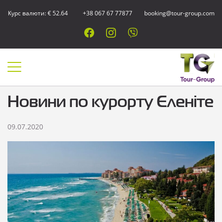
Курс валюти: € 52.64
+38 067 67 77877
booking@tour-group.com
Новини по курорту Єленіте
09.07.2020