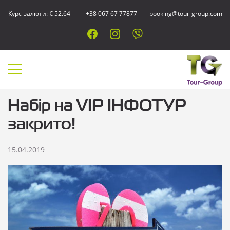
Курс валюти: € 52.64
+38 067 67 77877
booking@tour-group.com
Набір на VIP ІНФОТУР
закрито!
15.04.2019