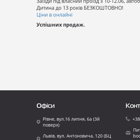
Заїзди під власний проїзд з 10-12.06, авто
Дитина до 13 років БЕЗКОШТОВНО!
Ціни в онлайні
Успішних продаж.
Офіси
Конт
Рівне, вул.16 липня, 6а (3й
+38
поверх)
Пи
Львів, вул. Антоновича, 120 (БЦ
bo