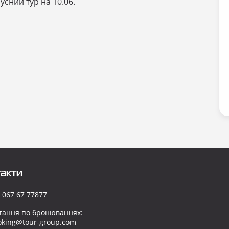
бусний тур на 10.06.
акти
 067 67 77877
тання по бронюваннях:
oking@tour-group.com