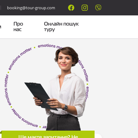
booking@tour-group.com
Про
Онлайн пошук
м
нас
туру
Ще маєте запитання? Не