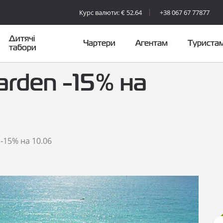
Курс валюти: € 52.64
+38 067 67 77877
Дитячі
Чартери
Агентам
Туриста
табори
rden -15% на
-15% на 10.06