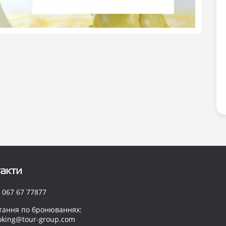
акти
 067 67 77877
тання по бронюваннях:
oking@tour-group.com