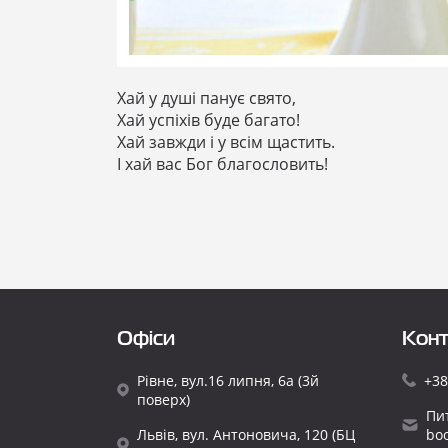
Хай у душі панує свято,
Хай успіхів буде багато!
Хай завжди і у всім щастить.
І хай вас Бог благословить!
Офіси
Конт
Рівне, вул.16 липня, 6а (3й
+38
поверх)
Пи
Львів, вул. Антоновича, 120 (БЦ
bo