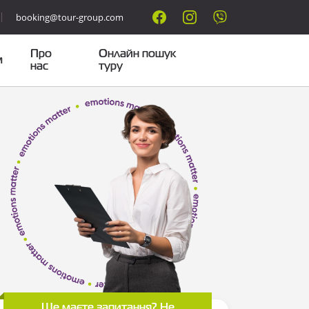
booking@tour-group.com
Про
Онлайн пошук
м
нас
туру
Ще маєте запитання? Не