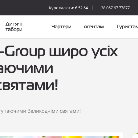
Курс валюти: € 52.64
+38 067 67 77877
Дитячі
Чартери
Агентам
Туриста
табори
-Group щиро усіх
паючими
святами!
ступаючими Великодніми святами!