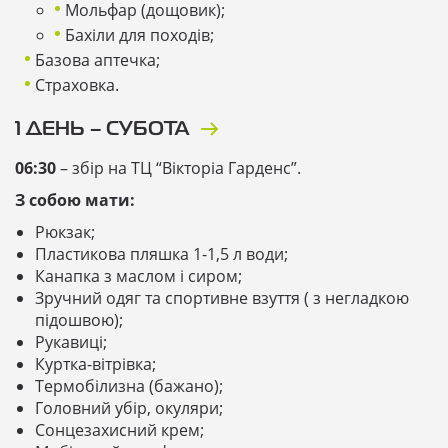
Мольфар (дощовик);
Бахіли для походів;
Базова аптечка;
Страховка.
1 ДЕНЬ – СУБОТА
06:30
– збір на ТЦ “Вікторіа Гарденс”.
З собою мати:
Рюкзак;
Пластикова пляшка 1-1,5 л води;
Канапка з маслом і сиром;
Зручний одяг та спортивне взуття ( з негладкою
підошвою);
Рукавиці;
Куртка-вітрівка;
Термобілизна (бажано);
Головний убір, окуляри;
Сонцезахисний крем;