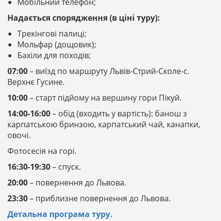
Мобільний телефон;
Надається спорядження (в ціні туру):
Трекінгові палиці;
Мольфар (дощовик);
Бахіли для походів;
07:00
– виїзд по маршруту Львів-Стрий-Сколе-с.
Верхнє Гусине.
10:00
– старт підйому на вершину гори Пікуй.
14:00-16:00
– обід (входить у вартість): банош з
карпатською бринзою, карпатський чай, канапки,
овочі.
Фотосесія на горі.
16:30-19:30
– спуск.
20:00
– повернення до Львова.
23:30
– приблизне повернення до Львова.
Детальна програма туру.