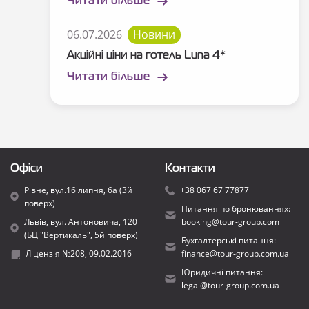
Читати більше
06.07.2026
Новини
Акційні ціни на готель Luna 4*
Читати більше
Офіси
Контакти
Рівне, вул.16 липня, 6а (3й
+38 067 67 77877
поверх)
Питання по бронюваннях:
Львів, вул. Антоновича, 120
booking@tour-group.com
(БЦ "Вертикаль", 5й поверх)
Бухгалтерські питання:
Ліцензія №208, 09.02.2016
finance@tour-group.com.ua
Юридичні питання:
legal@tour-group.com.ua