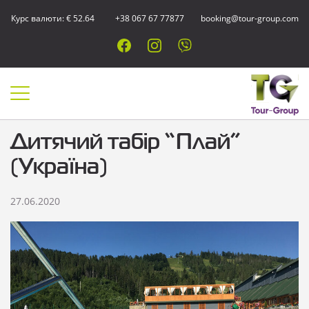
Курс валюти: € 52.64
+38 067 67 77877
booking@tour-group.com
Дитячий табір “Плай”
(Україна)
27.06.2020