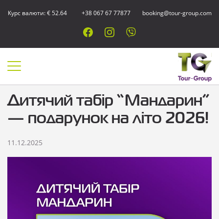
Курс валюти: € 52.64
+38 067 67 77877
booking@tour-group.com
Дитячий табір “Мандарин”
— подарунок на літо 2026!
11.12.2025