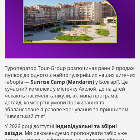
Туроператор Tour-Group розпочинає ранній продаж
путівок до одного з найпопулярніших наших дитячих
таборів —
Sunrise Camp (Mandarin)
у Болгарії. Це
сучасний комплекс у містечку Ахелой, де на дітей
чекають насичені канікули, активна програма,
догляд, комфортні умови проживання та
збалансоване 4-разове харчування за принципом
“шведський стіл”.
У 2026 році доступні
індивідуальні та збірні
заїзди
. Ми рекомендуємо пропонувати табір уже
зараз, адже раннє бронювання дозволяє обрати