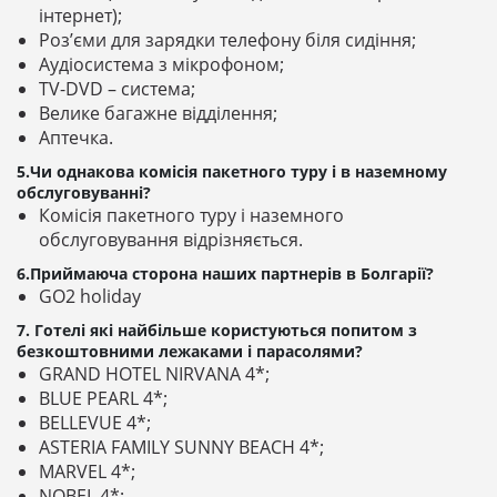
інтернет);
Роз’єми для зарядки телефону біля сидіння;
Аудіосистема з мікрофоном;
TV-DVD – система;
Велике багажне відділення;
Аптечка.
5.Чи однакова комісія пакетного туру і в наземному
обслуговуванні?
Комісія пакетного туру і наземного
обслуговування відрізняється.
6.Приймаюча сторона наших партнерів в Болгарії?
GO2 holiday
7. Готелі які найбільше користуються попитом з
безкоштовними лежаками і парасолями?
GRAND HOTEL NIRVANA 4*;
BLUE PEARL 4*;
BELLEVUE 4*;
ASTERIA FAMILY SUNNY BEACH 4*;
MARVEL 4*;
NOBEL 4*;