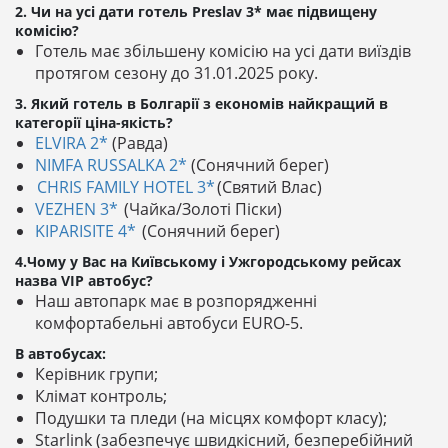
2. Чи на усі дати готель Preslav 3* має підвищену
комісію?
Готель має збільшену комісію на усі дати виїздів
протягом сезону до 31.01.2025 року.
3. Який готель в Болгарії з економів найкращий в
категорії ціна-якість?
ELVIRA 2*
(Равда)
NIMFA RUSSALKA 2*
(Сонячний берег)
CHRIS FAMILY HOTEL 3*
(Святий Влас)
VEZHEN 3*
(Чайка/Золоті Піски)
KIPARISITE 4*
(Сонячний берег)
4.Чому у Вас на Київському і Ужгородському рейсах
назва VIP автобус?
Наш автопарк має в розпорядженні
комфортабельні автобуси EURO-5.
В автобусах:
Керівник групи;
Клімат контроль;
Подушки та пледи (на місцях комфорт класу);
Starlink (забезпечує швидкісний, безперебійний