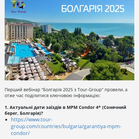
Перший вебінар “Болгарія 2025 з Tour-Group” провели, а
отже час поділитися ключовою інформацію:
1. Актуальні дати заїздів в MPM Condor 4* (Сонячний
берег, Болгарія)?
https://www.tour-
group.com/countries/bulgaria/garantiya-mpm-
condor/