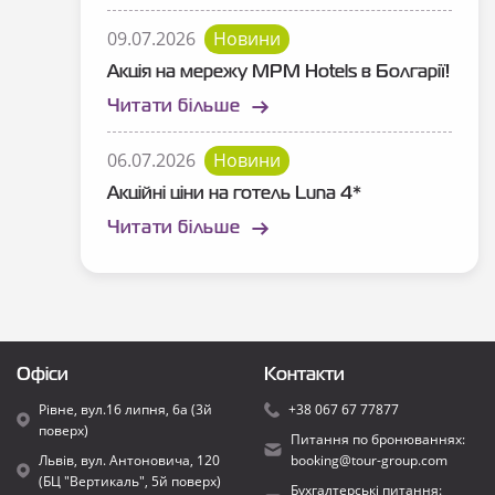
09.07.2026
Новини
Акція на мережу MPM Hotels в Болгарії!
Читати більше
06.07.2026
Новини
Акційні ціни на готель Luna 4*
Читати більше
Офіси
Контакти
Рівне, вул.16 липня, 6а (3й
+38 067 67 77877
поверх)
Питання по бронюваннях:
Львів, вул. Антоновича, 120
booking@tour-group.com
(БЦ "Вертикаль", 5й поверх)
Бухгалтерські питання: