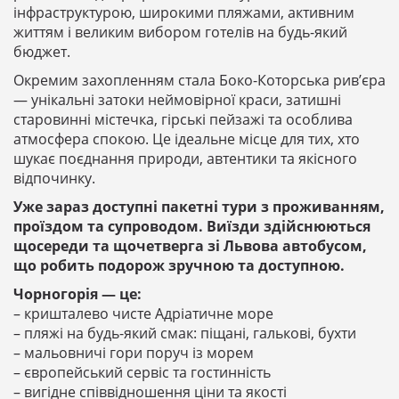
інфраструктурою, широкими пляжами, активним
життям і великим вибором готелів на будь-який
бюджет.
Окремим захопленням стала Боко-Которська рив’єра
— унікальні затоки неймовірної краси, затишні
старовинні містечка, гірські пейзажі та особлива
атмосфера спокою. Це ідеальне місце для тих, хто
шукає поєднання природи, автентики та якісного
відпочинку.
Уже зараз доступні пакетні тури з проживанням,
проїздом та супроводом. Виїзди здійснюються
щосереди та щочетверга зі Львова автобусом,
що робить подорож зручною та доступною.
Чорногорія — це:
– кришталево чисте Адріатичне море
– пляжі на будь-який смак: піщані, галькові, бухти
– мальовничі гори поруч із морем
– європейський сервіс та гостинність
– вигідне співвідношення ціни та якості