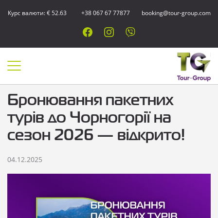
Курс валюти: € 52.63
+38 067 67 77877
booking@tour-group.com
Бронювання пакетних
турів до Чорногорії на
сезон 2026 — відкрито!
04.12.2025