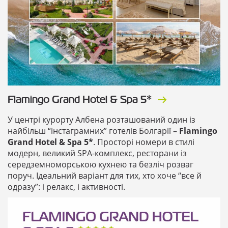
Flamingo Grand Hotel & Spa 5*
У центрі курорту Албена розташований один із
найбільш “інстаграмних” готелів Болгарії –
Flamingo
Grand Hotel & Spa 5*
. Просторі номери в стилі
модерн, великий SPA-комплекс, ресторани із
середземноморською кухнею та безліч розваг
поруч. Ідеальний варіант для тих, хто хоче “все й
одразу”: і релакс, і активності.