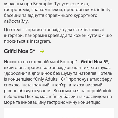
уявлення про Болгарію. Тут усе: естетика,
гастрономія, спа-комплекси, просторі пляжі, infinity-
басейни та відчуття справжнього курортного
лайфстайлу.
Ці готелі – справжня знахідка для естетів: стильні
інтер’єри, панорамні краєвиди та кожен куточок, що
проситься в Instagram.
Grifid Noa 5*
Новинка на готельній мапі Болгарії –
Grifid Noa 5*
,
який став справжньою знахідкою для тих, хто шукає
“дорослий” відпочинок без шуму та натовпів. Готель
із концепцією “Only Adults 16+” пропонує атмосферу
спокою, інстаграмний інтер’єр, а також високий
рівень обслуговування. Знаходиться на першій лінії
в Золотих Пісках, має infinity-басейн із краєвидом на
море та інноваційну гастрономічну концепцію.