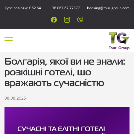
Курс валюти: € 52.64
+38 067 67 77877
booking@tour-group.com
Болгарія, якої ви не знали:
розкішні готелі, що
вражають сучасністю
08.08.2025