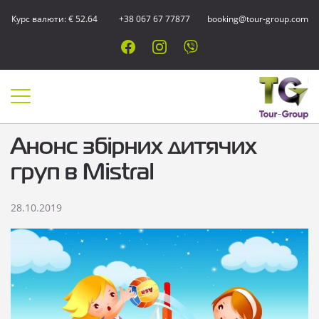
Курс валюти: € 52.64
+38 067 67 77877
booking@tour-group.com
Анонс збірних дитячих
груп в Mistral
28.10.2019