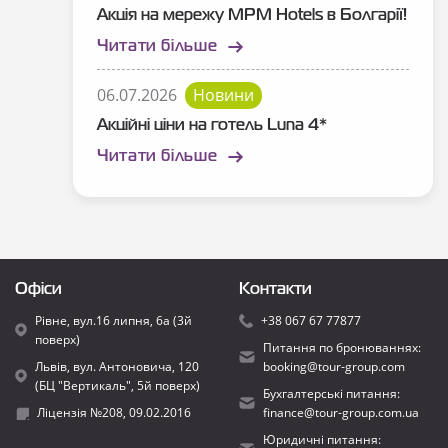
Акція на мережу MPM Hotels в Болгарії!
Читати більше
06.07.2026
Новини
Акційні ціни на готель Luna 4*
Читати більше
Офіси
Контакти
Рівне, вул.16 липня, 6а (3й
+38 067 67 77877
поверх)
Питання по бронюваннях:
Львів, вул. Антоновича, 120
booking@tour-group.com
(БЦ "Вертикаль", 5й поверх)
Бухгалтерські питання:
Ліцензія №208, 09.02.2016
finance@tour-group.com.ua
Юридичні питання: