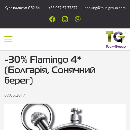
Курс валюти: € 52.64
+38 067 67 77877
booking@tour-group.com
-30% Flamingo 4*
(Болгарія, Сонячний
берег)
07.06.2017