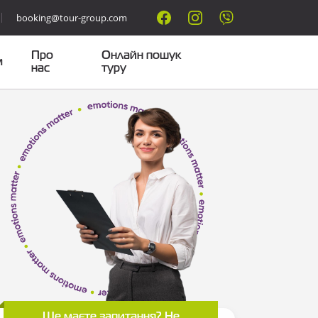
booking@tour-group.com
Про
Онлайн пошук
м
нас
туру
Ще маєте запитання? Не