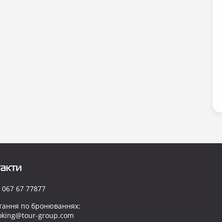
акти
 067 67 77877
тання по бронюваннях:
oking@tour-group.com