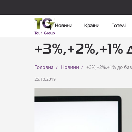
Новини
Країни
Готелі
+3%,+2%,+1% до
Головна
Новини
+3%,+2%,+1% до базо
25.10.2019