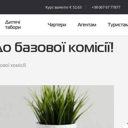
Курс валюти: € 52.63
+38 067 67 77877
Дитячі
Чартери
Агентам
Туриста
табори
 базової комісії!
вої комісії!