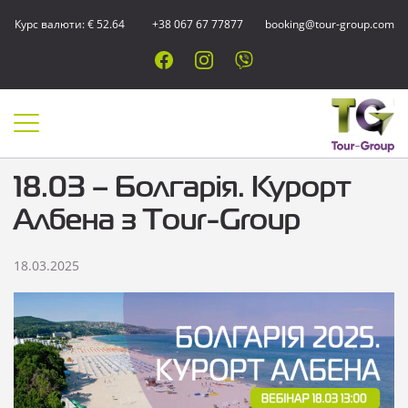
Курс валюти: € 52.64
+38 067 67 77877
booking@tour-group.com
18.03 – Болгарія. Курорт
Албена з Tour-Group
18.03.2025