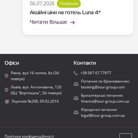
06.07.2026
Новини
Акційні ціни на готель Luna 4*
Читати більше
Офіси
Контакти
Рівне, вул.16 липня, 6а (3й
+38 067 67 77877
поверх)
Питання по бронюваннях:
Львів, вул. Антоновича, 120
booking@tour-group.com
(БЦ "Вертикаль", 5й поверх)
Бухгалтерські питання:
Ліцензія №208, 09.02.2016
finance@tour-group.com.ua
Юридичні питання:
legal@tour-group.com.ua
Політика конфіденційності