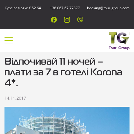
Курс валюти: € 52.64
+38 067 67 77877
booking@tour-group.com
Відпочивай 11 ночей –
плати за 7 в готелі Korona
4*.
14.11.2017