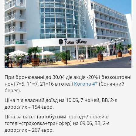
При бронюванні до 30.04 діє акція -20% і безкоштовні
ночі 7=5, 11=7, 21=16 в готелі
Korona 4*
(Сонячний
берег).
Ціна під власний доїзд на 10.06, 7 ночей, BB, 2-є
дорослих – 154 євро.
Ціна за пакет (автобусний проїзд+7 ночей в
готелі+страховка+трансфер) на 09.06, BB, 2-є
дорослих – 267 євро.