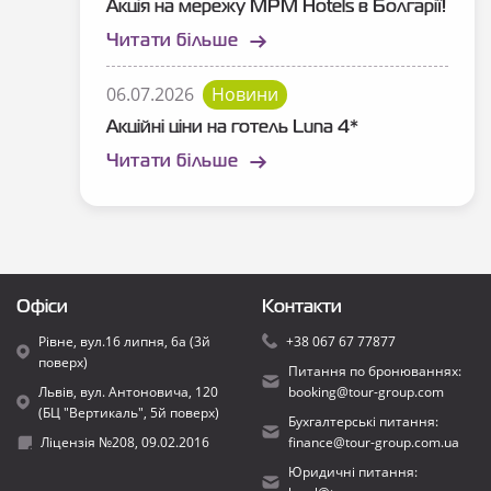
Акція на мережу MPM Hotels в Болгарії!
Читати більше
06.07.2026
Новини
Акційні ціни на готель Luna 4*
Читати більше
Офіси
Контакти
Рівне, вул.16 липня, 6а (3й
+38 067 67 77877
поверх)
Питання по бронюваннях:
Львів, вул. Антоновича, 120
booking@tour-group.com
(БЦ "Вертикаль", 5й поверх)
Бухгалтерські питання:
Ліцензія №208, 09.02.2016
finance@tour-group.com.ua
Юридичні питання: