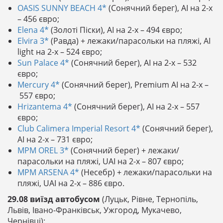
OASIS SUNNY BEACH 4*
(Сонячний берег), AI на 2-х
– 456 євро;
Elena 4*
(Золоті Піски), AI на 2-х – 494 євро;
Elvira 3*
(Равда) + лежаки/парасольки на пляжі, AI
light на 2-х – 524 євро;
Sun Palace 4*
(Сонячний берег), AI на 2-х – 532
євро;
Mercury 4*
(Сонячний берег), Premium AI на 2-х –
557 євро;
Hrizantema 4*
(Сонячний берег), AI на 2-х – 557
євро;
Club Calimera Imperial Resort 4*
(Сонячний берег),
AI на 2-х – 731 євро;
MPM OREL 3*
(Сонячний берег) + лежаки/
парасольки на пляжі, UAI на 2-х – 807 євро;
MPM ARSENA 4*
(Несебр) + лежаки/парасольки на
пляжі, UAI на 2-х – 886 євро.
29.08 виїзд автобусом
(Луцьк, Рівне, Тернопіль,
Львів, Івано-Франківськ, Ужгород, Мукачево,
Чернівці):