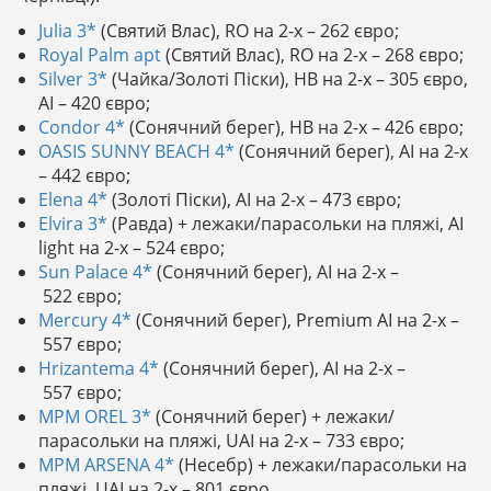
Julia 3*
(Святий Влас), RO на 2-х – 262 євро;
Royal Palm apt
(Святий Влас), RO на 2-х – 268 євро;
Silver 3*
(Чайка/Золоті Піски), HB на 2-х – 305 євро,
AI – 420 євро;
Condor 4*
(Сонячний берег), HB на 2-х – 426 євро;
OASIS SUNNY BEACH 4*
(Сонячний берег), AI на 2-х
– 442 євро;
Elena 4*
(Золоті Піски), AI на 2-х – 473 євро;
Elvira 3*
(Равда) + лежаки/парасольки на пляжі, AI
light на 2-х – 524 євро;
Sun Palace 4*
(Сонячний берег), AI на 2-х –
522 євро;
Mercury 4*
(Сонячний берег), Premium AI на 2-х –
557 євро;
Hrizantema 4*
(Сонячний берег), AI на 2-х –
557 євро;
MPM OREL 3*
(Сонячний берег) + лежаки/
парасольки на пляжі, UAI на 2-х – 733 євро;
MPM ARSENA 4*
(Несебр) + лежаки/парасольки на
пляжі, UAI на 2-х – 801 євро.