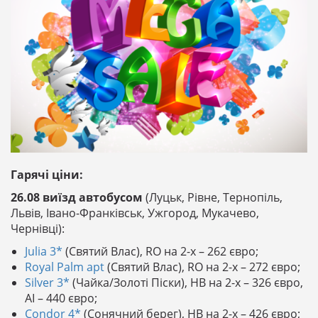
Гарячі ціни:
26.08 виїзд автобусом
(Луцьк, Рівне, Тернопіль,
Львів, Івано-Франківськ, Ужгород, Мукачево,
Чернівці):
Julia 3*
(Святий Влас), RO на 2-х – 262 євро;
Royal Palm apt
(Святий Влас), RO на 2-х – 272 євро;
Silver 3*
(Чайка/Золоті Піски), HB на 2-х – 326 євро,
AI – 440 євро;
Condor 4*
(Сонячний берег), HB на 2-х – 426 євро;