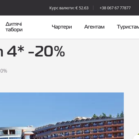
Курс валюти: € 52.63
+38 067 67 77877
Дитячі
Чартери
Агентам
Туриста
табори
h 4* -20%
20%