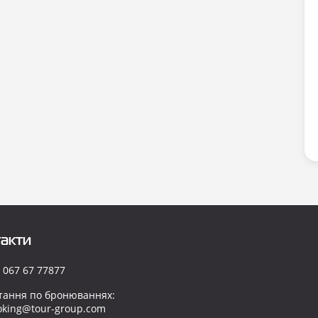
акти
 067 67 77877
тання по бронюваннях:
oking@tour-group.com