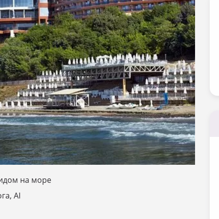
видом на море
га, АІ