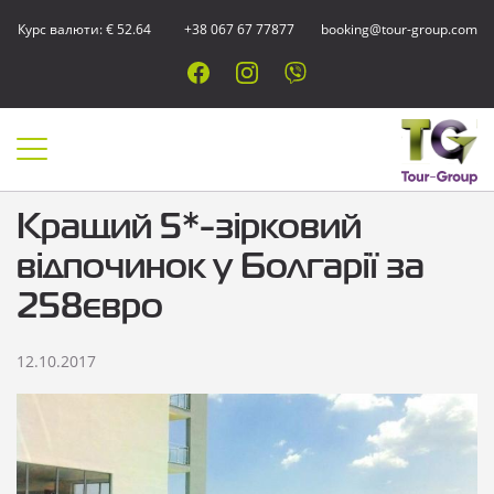
Курс валюти: € 52.64
+38 067 67 77877
booking@tour-group.com
Кращий 5*-зірковий
відпочинок у Болгарії за
258євро
12.10.2017