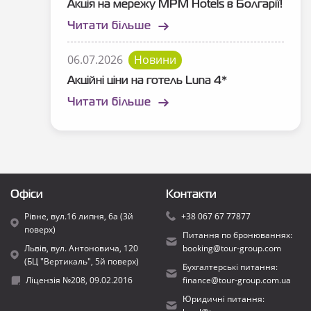
Акція на мережу MPM Hotels в Болгарії!
Читати більше
06.07.2026
Новини
Акційні ціни на готель Luna 4*
Читати більше
Офіси
Контакти
Рівне, вул.16 липня, 6а (3й
+38 067 67 77877
поверх)
Питання по бронюваннях:
Львів, вул. Антоновича, 120
booking@tour-group.com
(БЦ "Вертикаль", 5й поверх)
Бухгалтерські питання:
Ліцензія №208, 09.02.2016
finance@tour-group.com.ua
Юридичні питання: