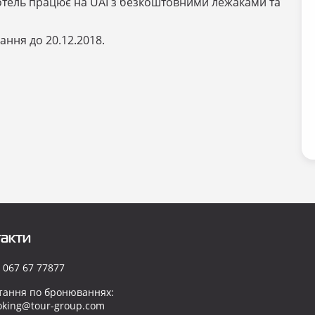
. Готель працює на UAI з безкоштовними лежаками та
ння до 20.12.2018.
акти
 067 67 77877
тання по бронюваннях:
oking@tour-group.com