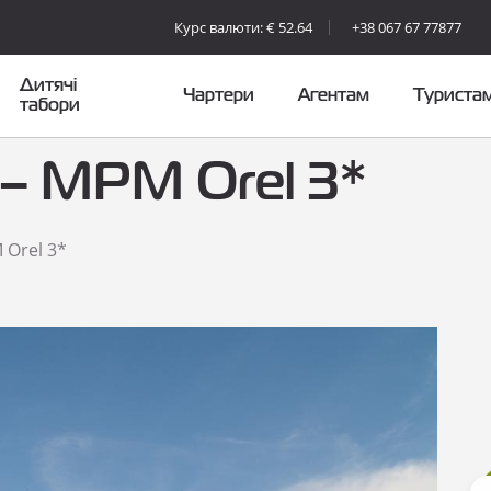
Курс валюти: € 52.64
+38 067 67 77877
Дитячі
Чартери
Агентам
Туриста
табори
 – MPM Orel 3*
 Orel 3*