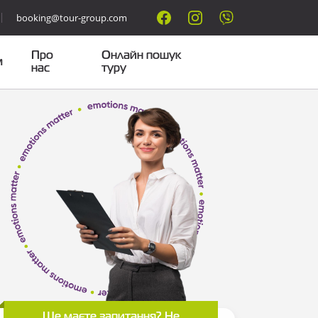
booking@tour-group.com
Про
Онлайн пошук
м
нас
туру
Ще маєте запитання? Не