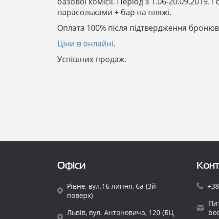
базової комісії. Період з 1.06-20.09.2019
парасольками + бар на пляжі.
Оплата 100% після підтвердження бронюва
Ціни в онлайні
.
Успішних продаж.
Офіси
Конт
Рівне, вул.16 липня, 6а (3й
+38
поверх)
Пи
Львів, вул. Антоновича, 120 (БЦ
bo