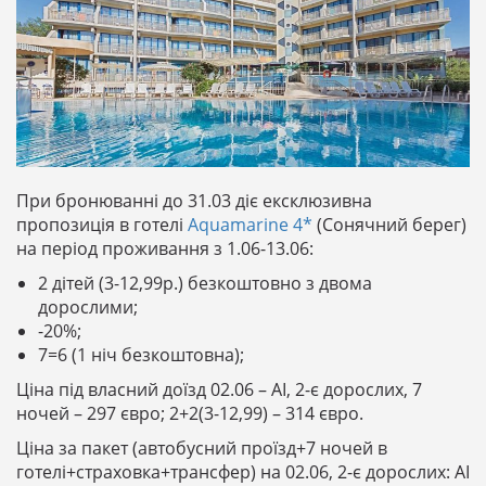
При бронюванні до 31.03 діє ексклюзивна
пропозиція в готелі
Aquamarine 4*
(Сонячний берег)
на період проживання з 1.06-13.06:
2 дітей (3-12,99р.) безкоштовно з двома
дорослими;
-20%;
7=6 (1 ніч безкоштовна);
Ціна під власний доїзд 02.06 – АІ, 2-є дорослих, 7
ночей – 297 євро; 2+2(3-12,99) – 314 євро.
Ціна за пакет (автобусний проїзд+7 ночей в
готелі+страховка+трансфер) на 02.06, 2-є дорослих: AI