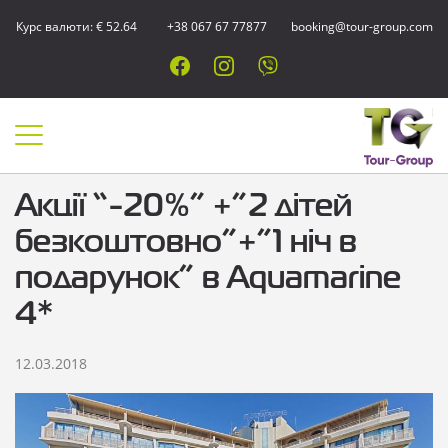
Курс валюти: € 52.64
+38 067 67 77877
booking@tour-group.com
Акції “-20%” +”2 дітей
безкоштовно”+”1 ніч в
подарунок” в Aquamarine
4*
12.03.2018