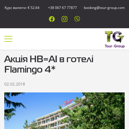
Курс валюти: € 52.64
+38 067 67 77877
booking@tour-group.com
Акція HB=AI в готелі
Flamingo 4*
02.02.2018