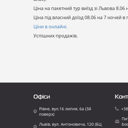
Ціна на пакетний тур виїзд зі Львова 8.06 на
Ціна під власний доїзд 08.06 на 7 ночей в го
Ціни в онлайні.
Успішних продажів.
Офіси
Конт
Рівне, вул.16 липня, 6а (3й
+38
поверх)
Пи
Львів, вул. Антоновича, 120 (БЦ
bo