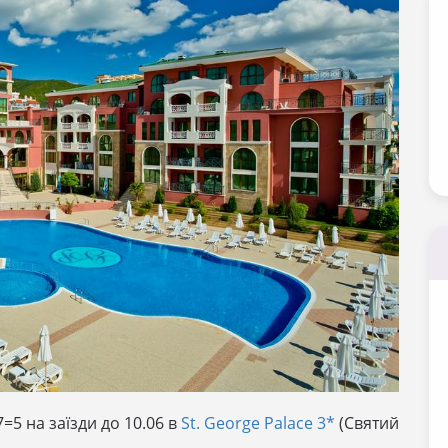
=5 на заїзди до 10.06 в
St. George Palace 3*
(Святий