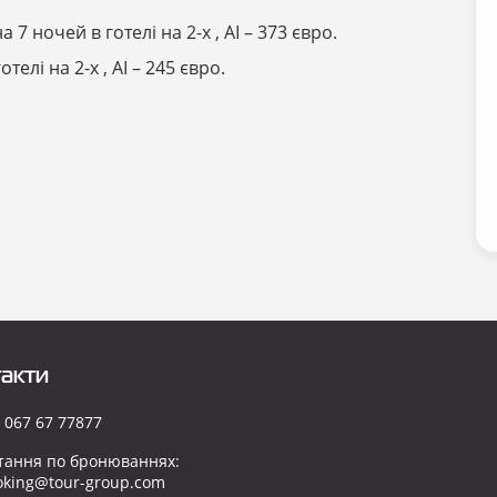
 7 ночей в готелі на 2-х , AI – 373 євро.
телі на 2-х , AI – 245 євро.
акти
 067 67 77877
тання по бронюваннях:
oking@tour-group.com