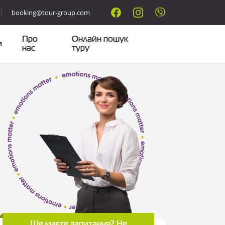
booking@tour-group.com
Про
Онлайн пошук
м
нас
туру
Ще маєте запитання? Не