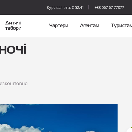
Курс валюти: € 52.41
+38 067 67 77877
Дитячі
Чартери
Агентам
Туриста
табори
 ночі
 безкоштовно