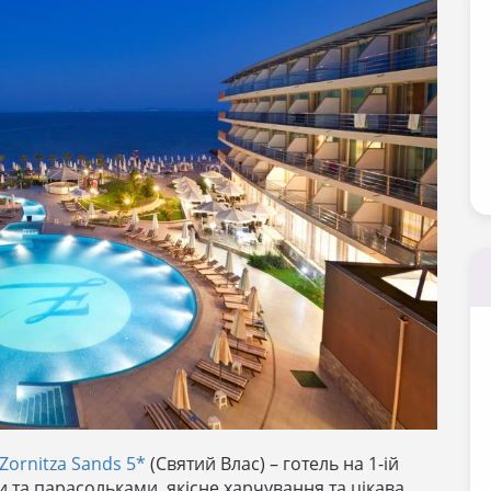
Zornitza Sands 5*
(Святий Влас) – готель на 1-ій
 та парасольками, якісне харчування та цікава