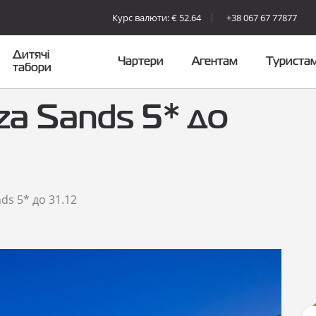
Курс валюти: € 52.64
+38 067 67 77877
Дитячі
Чартери
Агентам
Туриста
табори
za Sands 5* до
nds 5* до 31.12