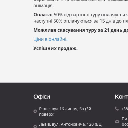
анімація.
Оплата:
50% від вартості туру оплачуєтьс
наступні 50% оплачуються за 15 днів до п
Можливе скасування туру за 21 день д
Ціни в онлайні.
Успішних продаж.
Офіси
Конт
Рівне, вул.16 липня, 6а (3й
+38
поверх)
Пи
Львів, вул. Антоновича, 120 (БЦ
bo