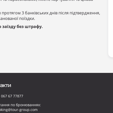
я протягом 3 банківських днів після підтвердження,
ланованої поїздки.
о заїзду без штрафу.
акти
 067 67 77877
тання по бронюваннях:
oking@tour-group.com