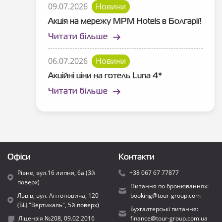
09.07.2026
Новини
Акція на мережу MPM Hotels в Болгарії!
Читати більше
06.07.2026
Новини
Акційні ціни на готель Luna 4*
Читати більше
Офіси
Контакти
Рівне, вул.16 липня, 6а (3й
+38 067 67 77877
поверх)
Питання по бронюваннях:
Львів, вул. Антоновича, 120
booking@tour-group.com
(БЦ "Вертикаль", 5й поверх)
Бухгалтерські питання:
Ліцензія №208, 09.02.2016
finance@tour-group.com.ua