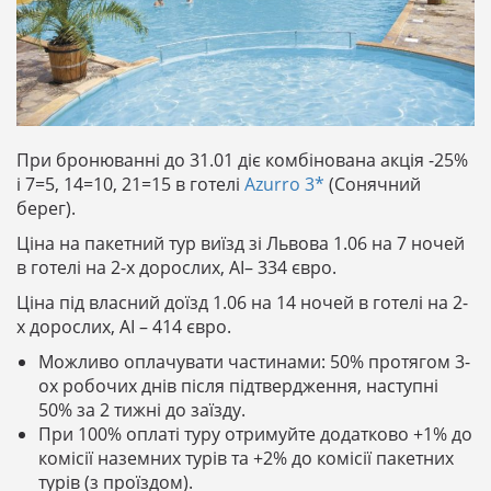
При бронюванні до 31.01 діє комбінована акція -25%
і 7=5, 14=10, 21=15 в готелі
Azurro 3*
(Сонячний
берег).
Ціна на пакетний тур виїзд зі Львова 1.06 на 7 ночей
в готелі на 2-х дорослих, AI– 334 євро.
Ціна під власний доїзд 1.06 на 14 ночей в готелі на 2-
х дорослих, AI – 414 євро.
Можливо оплачувати частинами: 50% протягом 3-
ох робочих днів після підтвердження, наступні
50% за 2 тижні до заїзду.
При 100% оплаті туру отримуйте додатково +1% до
комісії наземних турів та +2% до комісії пакетних
турів (з проїздом).