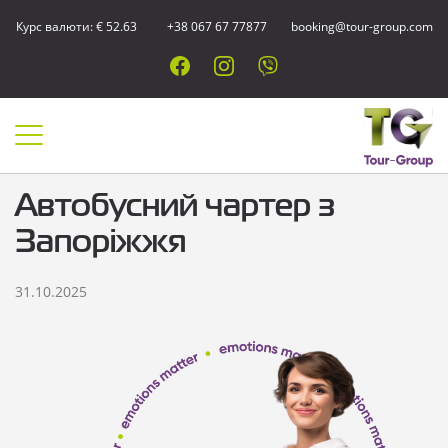
Курс валюти: € 52.63
+38 067 67 77877
booking@tour-group.com
Автобусний чартер з
Запоріжжя
31.10.2025