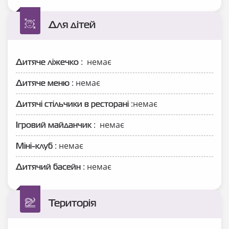
Для дітей
: немає
Дитяче ліжечко
: немає
Дитяче меню
:немає
Дитячі стільчики в ресторані
: немає
Ігровий майданчик
: немає
Міні-клуб
: немає
Дитячий басейн
Територія