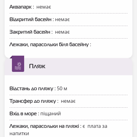
: немає
Аквапарк
: немає
Відкритий басейн
: немає
Закритий басейн
:
Лежаки, парасольки біля басейну
Пляж
: 50 м
Відстань до пляжу
: немає
Трансфер до пляжу
: піщаний
Вхід в море
: є плата за
Лежаки, парасольки на пляжі
напитки