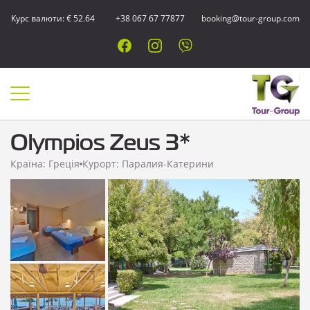
Курс валюти: € 52.64
+38 067 67 77877
booking@tour-group.com
Olympios Zeus 3*
Країна: Греція
Курорт: Паралия-Катерини
Показати всі
фотографії