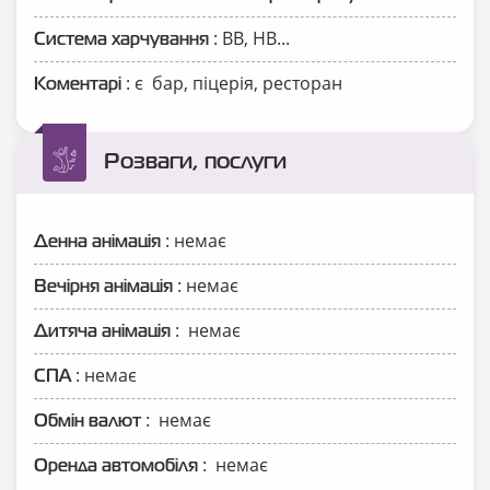
: ВВ, НВ...
Система харчування
: є бар, піцерія, ресторан
Коментарі
Розваги, послуги
: немає
Денна анімація
: немає
Вечірня анімація
: немає
Дитяча анімація
: немає
СПА
: немає
Обмін валют
: немає
Оренда автомобіля