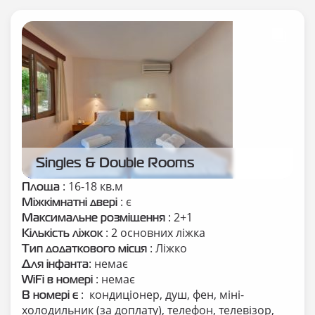
Singles & Double Rooms
: 16-18 кв.м
Площа
: є
Міжкімнатні двері
: 2+1
Максимальне розміщення
: 2 основних ліжка
Кількість ліжок
: Ліжко
Тип додаткового місця
: немає
Для інфанта
: немає
WiFi в номері
: кондиціонер, душ, фен, міні-
В номері є
холодильник (за доплату), телефон, телевізор,