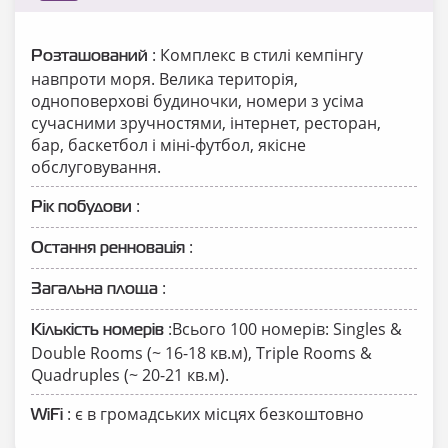
: Комплекс в стилі кемпінгу
Розташований
навпроти моря. Велика територія,
одноповерхові будиночки, номери з усіма
сучасними зручностями, інтернет, ресторан,
бар, баскетбол і міні-футбол, якісне
обслуговування.
:
Рік побудови
:
Остання ренновація
:
Загальна площа
:Всього 100 номерів: Singles &
Кількість номерів
Double Rooms (~ 16-18 кв.м), Triple Rooms &
Quadruples (~ 20-21 кв.м).
: є в громадських місцях безкоштовно
WiFi