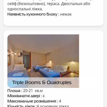
сейф (безкоштовно), тераса. Двоспальні або
односпальні ліжка.
: немає
Наявність кухонного блоку
Triple Rooms & Quadruples
: 20-21 кв.м
Площа
: є
Міжкімнатні двері
: 4
Максимальне розміщення
:4 основних ліжка
Кількість ліжок