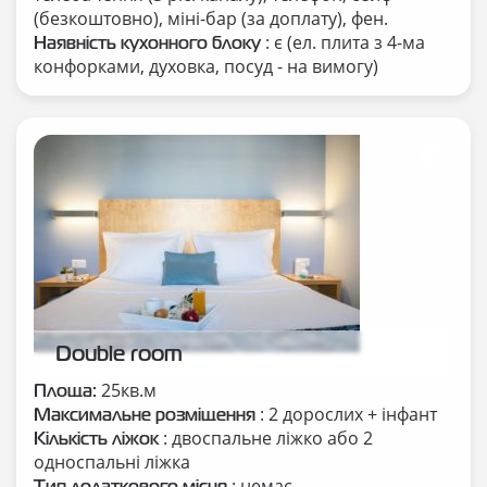
(безкоштовно), міні-бар (за доплату), фен.
: є (ел. плита з 4-ма
Наявність кухонного блоку
конфорками, духовка, посуд - на вимогу)
Double room
25кв.м
Площа:
: 2 дорослих + інфант
Максимальне розміщення
: двоспальне ліжко або 2
Кількість ліжок
односпальні ліжка
: немає