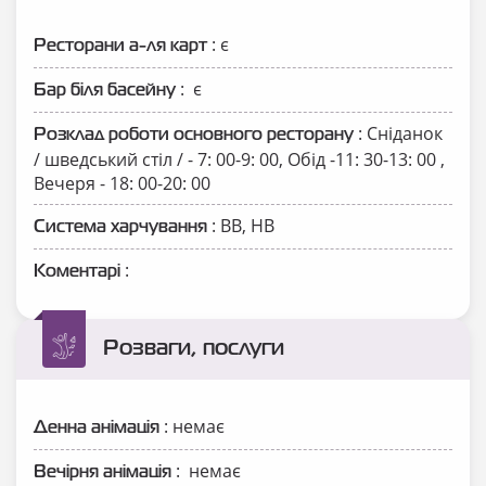
: є
Ресторани а-ля карт
: є
Бар біля басейну
: Сніданок
Розклад роботи основного ресторану
/ шведський стіл / - 7: 00-9: 00, Обід -11: 30-13: 00 ,
Вечеря - 18: 00-20: 00
: ВВ, НВ
Система харчування
:
Коментарі
Розваги, послуги
: немає
Денна анімація
: немає
Вечірня анімація