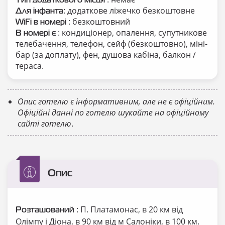
Тип додаткового місця
: додаткове ліжечко безкоштовне
Для інфанта
: безкоштовний
WiFi в номері
: кондиціонер, опалення, супутникове
В номері є
телебачення, телефон, сейф (безкоштовно), міні-
бар (за доплату), фен, душова кабіна, балкон /
тераса.
Опис готелю є інформативним, але не є офіційним.
Офіційні данні по готелю шукайте на офіційному
сайті готелю
.
Опис
: П. Платамонас, в 20 км від
Розташований
Олімпу і Діона, в 90 км від м Салоніки, в 100 км.