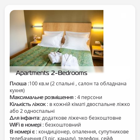
Apartments 2-Bedrooms
:100 кв.м (2 спальні , салон та обладнана
Площа
кухня)
: 4 персони
Максимальне розміщення
: в кожній кіматі двоспальне ліжко
Кількість ліжок
або 2 односпальні
: додаткове ліжечко безкоштовне
Для інфанта
: безкоштовний
WiFi в номері
: кондиціонер, опалення, супутникове
В номері є
телебачення (3 ріс. каналу), телефон, сейф