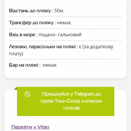
: 50м.
Відстань до пляжу
: немає
Трансфер до пляжу
: піщано- гальковий
Вхід в море
: є (за додаткову
Лежаки, парасольки на пляжі
плату)
: немає
Бар на пляжі
Приєднуйся у Telegram до
групи Tour-Group з описом
готелів
Перейти у Viber