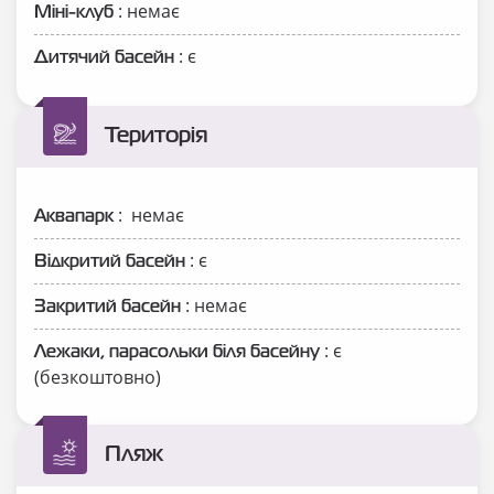
: немає
Міні-клуб
: є
Дитячий басейн
Територія
: немає
Аквапарк
: є
Відкритий басейн
: немає
Закритий басейн
: є
Лежаки, парасольки біля басейну
(безкоштовно)
Пляж