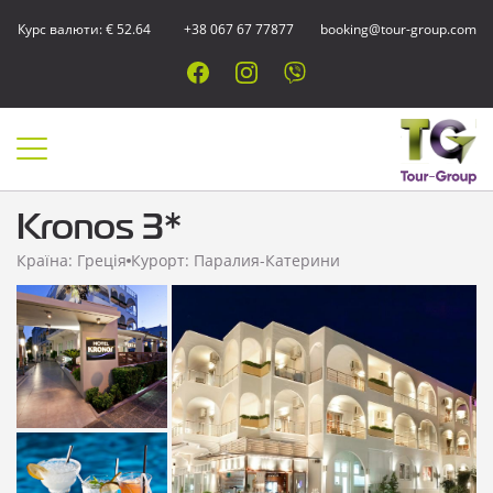
Курс валюти: € 52.64
+38 067 67 77877
booking@tour-group.com
Kronos 3*
Країна: Греція
Курорт: Паралия-Катерини
Показати всі
фотографії