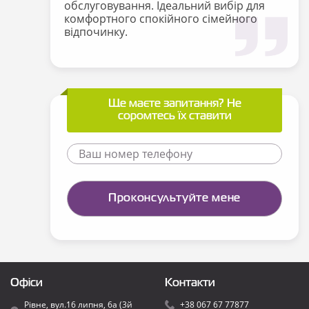
обслуговування. Ідеальний вибір для
комфортного спокійного сімейного
відпочинку.
Ще маєте запитання? Не
соромтесь їх ставити
Офіси
Контакти
Рівне, вул.16 липня, 6а (3й
+38 067 67 77877