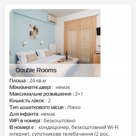
Double Rooms
: 24 кв.м
Площа
: немає
Міжкімнатні двері
: 2+1
Максимальне розміщення
: 2
Кількість ліжок
: Ліжко
Тип додаткового місця
: немає
Для інфанта
: безкоштовно
WiFi в номері
: кондиціонер, безкоштовний Wi-Fi
В номері є
інтернет, супутникове телебачення (2 рос.