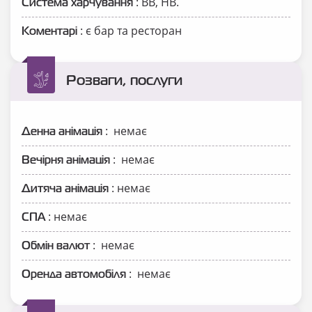
: ВВ, НВ.
Система харчування
: є бар та ресторан
Коментарі
Розваги, послуги
: немає
Денна анімація
: немає
Вечірня анімація
: немає
Дитяча анімація
: немає
СПА
: немає
Обмін валют
: немає
Оренда автомобіля