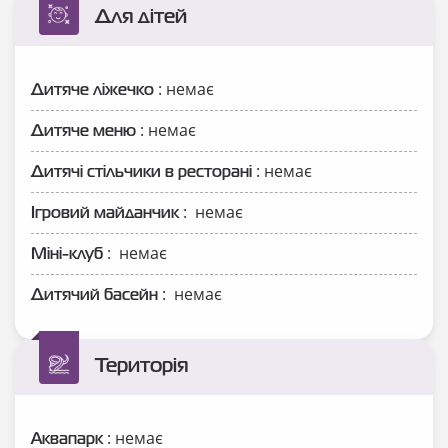
Для дітей
: немає
Дитяче ліжечко
: немає
Дитяче меню
: немає
Дитячі стільчики в ресторані
: немає
Ігровий майданчик
: немає
Міні-клуб
: немає
Дитячий басейн
Територія
: немає
Аквапарк