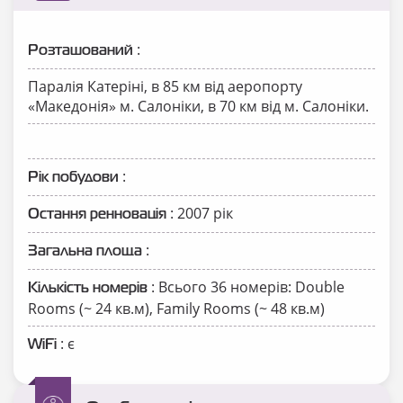
:
Розташований
Паралія Катеріні, в 85 км від аеропорту
«Македонія» м. Салоніки, в 70 км від м. Салоніки.
:
Рік побудови
: 2007 рік
Остання ренновація
:
Загальна площа
: Всього 36 номерів: Double
Кількість номерів
Rooms (~ 24 кв.м), Family Rooms (~ 48 кв.м)
: є
WiFi