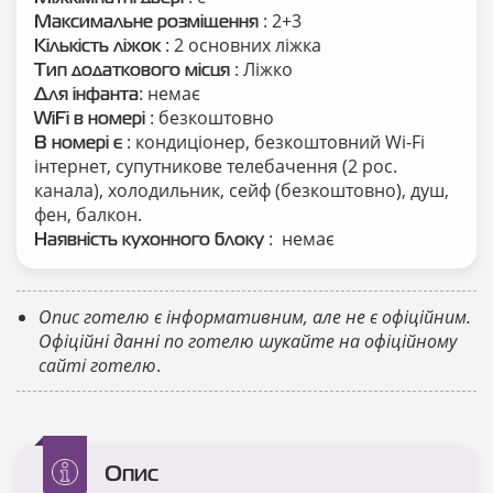
: 2+3
Максимальне розміщення
: 2 основних ліжка
Кількість ліжок
: Ліжко
Тип додаткового місця
: немає
Для інфанта
: безкоштовно
WiFi в номері
: кондиціонер, безкоштовний Wi-Fi
В номері є
інтернет, супутникове телебачення (2 рос.
канала), холодильник, сейф (безкоштовно), душ,
фен, балкон.
: немає
Наявність кухонного блоку
Опис готелю є інформативним, але не є офіційним.
Офіційні данні по готелю шукайте на офіційному
сайті готелю
.
Опис