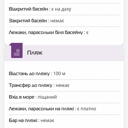
: є на даху
Відкритий басейн
: немає
Закритий басейн
: є
Лежаки, парасольки біля басейну
Пляж
: 100 м
Відстань до пляжу
: немає
Трансфер до пляжу
: піщаний
Вхід в море
: є платно
Лежаки, парасольки на пляжі
: немає
Бар на пляжі