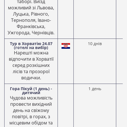
таборі. Виїзд
можливий зі Львова,
Луцька, Рівного,
Тернополя, Івано-
Франківська,
Ужгорода, Чернівців.
Тур в Хорватію 24.07
10 днів
2
(готелі на вибір)
2
Нарешті можна
відпочити в Хорватії
серед розкішних
лісів та прозорої
водички.
Гора Пікуй (1 день) -
1 день
0
дитячий
2
Чудова можливість
провести вихідний
день на свіжому
повітрі, в горах, з
місцевим обідом та