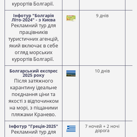
курортів Болгарії.
Інфотур "Болгарія
9 днів
2
Літо-2024" - з Києва
2
Рекламний тур для
працівників
туристичних агенцій,
який включає в себе
огляд морських
курортів Болгарії.
Болгарський експрес
10 днів
0
2025 року
2
Після затяжного
карантину ідеальне
поєднання ціни та
якості з відпочинком
на морі, з піщаними
пляжами Кранево.
Інфотур "Греція-2025"
7 ночей + 2 ночі
0
дорога
2
Рекламний тур для