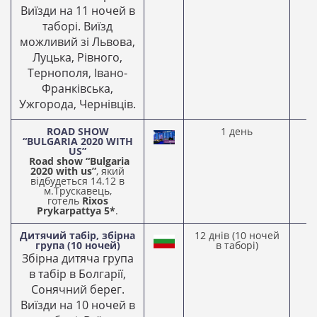
Виїзди на 11 ночей в
таборі. Виїзд
можливий зі Львова,
Луцька, Рівного,
Тернополя, Івано-
Франківська,
Ужгорода, Чернівців.
ROAD SHOW
1 день
1
“BULGARIA 2020 WITH
2
US”
Road show “Bulgaria
2020 with us”
, який
відбудеться 14.12 в
м.Трускавець,
готель
Rixos
Prykarpattya 5*
.
Дитячий табір, збірна
12 днів (10 ночей
0
група (10 ночей)
в таборі)
2
Збірна дитяча група
в табір в Болгарії,
Сонячний берег.
Виїзди на 10 ночей в