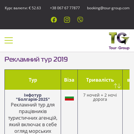
Курс валюти: € 52.63
+38 067 67 77877
booking@tour-group.com
Рекламний тур 2019
Д
Тур
Віза
Тривалість
ви
Інфотур
7 ночей + 2 ночі
2
"Болгарія-2025"
дорога
2
Рекламний тур для
працівників
туристичних агенцій,
який включає в себе
огляд морських