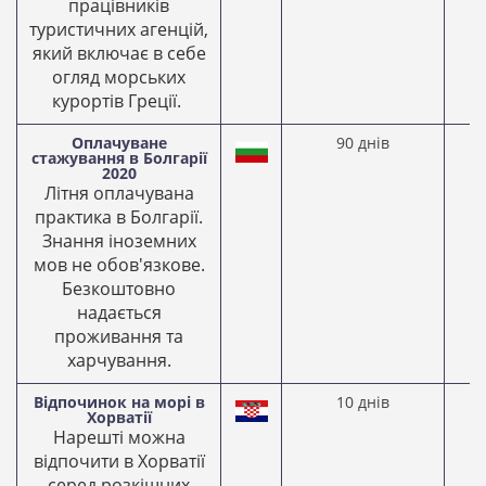
працівників
туристичних агенцій,
який включає в себе
огляд морських
курортів Греції.
Оплачуване
90 днів
0
стажування в Болгарії
2
2020
Літня оплачувана
практика в Болгарії.
Знання іноземних
мов не обов'язкове.
Безкоштовно
надається
проживання та
харчування.
Відпочинок на морі в
10 днів
2
Хорватії
2
Нарешті можна
відпочити в Хорватії
серед розкішних