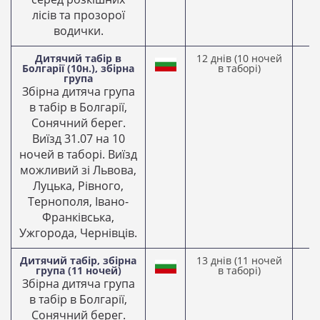
лісів та прозорої
водички.
Дитячий табір в
12 днів (10 ночей
3
Болгарії (10н.), збірна
в таборі)
2
група
Збірна дитяча група
в табір в Болгарії,
Сонячний берег.
Виїзд 31.07 на 10
ночей в таборі. Виїзд
можливий зі Львова,
Луцька, Рівного,
Тернополя, Івано-
Франківська,
Ужгорода, Чернівців.
Дитячий табір, збірна
13 днів (11 ночей
0
група (11 ночей)
в таборі)
2
Збірна дитяча група
в табір в Болгарії,
Сонячний берег.