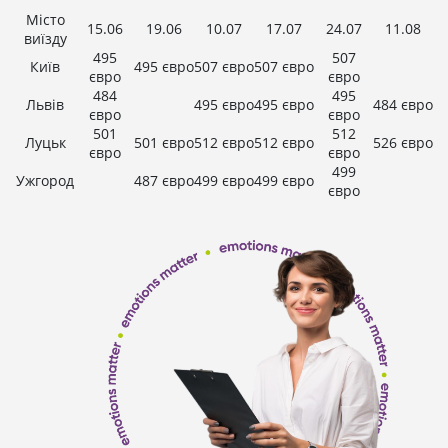
Місто
15.06
19.06
10.07
17.07
24.07
11.08
виїзду
495
507
Київ
495 євро
507 євро
507 євро
євро
євро
484
495
Львів
495 євро
495 євро
484 євро
євро
євро
501
512
Луцьк
501 євро
512 євро
512 євро
526 євро
євро
євро
499
Ужгород
487 євро
499 євро
499 євро
євро