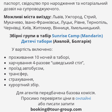
паспорт, свідоцтво про народження та нотаріальний
дозвіл на супроводжуючого.
Можливі міста виїзду:
Львів, Ужгород, Стрий,
Мукачево, Івано-Франківськ, Луцьк, Рівне, Тернопіль,
Чернівці, Київ, Житомир, Вінниця, Хмельницький.
Збірні групи в табір
Sunrise Camp (Mandarin)
Дитячі табори
(Ахелой, Болгарія)
У вартість включено:
проживання 10 ночей в таборі,
харчування 4-разове “шведський стіл”,
проїзд автобусом,
трансфер,
страхування,
курортний збір.
Для агентів передбачена базова комісія.
Просимо перевіряти ціни в
онлайні
або писати запити
booking@tour-group.com