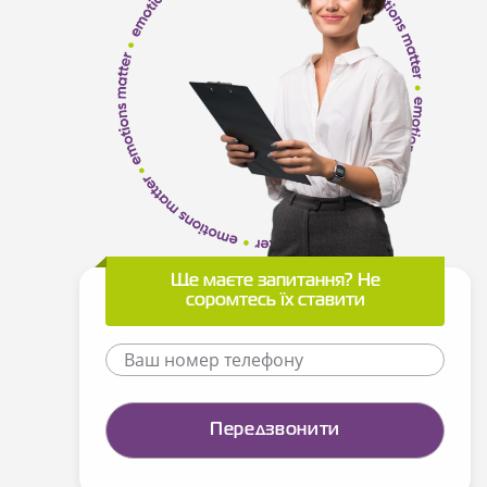
Ще маєте запитання? Не
соромтесь їх ставити