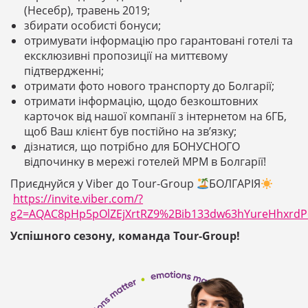
(Несебр), травень 2019;
збирати особисті бонуси;
отримувати інформацію про гарантовані готелі та
ексклюзивні пропозиції на миттєвому
підтвердженні;
отримати фото нового транспорту до Болгарії;
отримати інформацію, щодо безкоштовних
карточок від нашої компанії з інтернетом на 6ГБ,
щоб Ваш клієнт був постійно на зв’язку;
дізнатися, що потрібно для БОНУСНОГО
відпочинку в мережі готелей MPM в Болгарії!
Приєднуйся у Viber до Tour-Group
БОЛГАРІЯ
https://invite.viber.com/?
g2=AQAC8pHp5pOlZEjXrtRZ9%2Bib133dw63hYureHhxrd
Успішного сезону, команда Tour-Group!