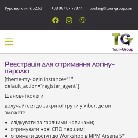
Курс валюти: € 52.63
+38 067 67 77877
booking@tour-group.com
Реєстрація для отримання логіну-
паролю
[theme-my-login instance=”1″
default_action=”register_agent”]
Шановні колеги,
долучайтеся до закритої групи у Viber, де ви
зможете:
слідкувати за гарячими новинами;
отримувати нові СПО першим;
отримати доступ до Workshop в MPM Arsena 5*