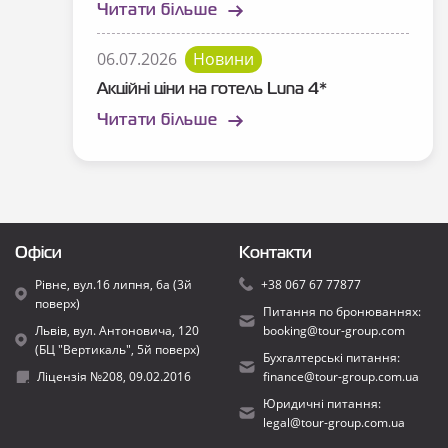
Читати більше
06.07.2026
Новини
Акційні ціни на готель Luna 4*
Читати більше
Офіси
Контакти
Рівне, вул.16 липня, 6а (3й
+38 067 67 77877
поверх)
Питання по бронюваннях:
Львів, вул. Антоновича, 120
booking@tour-group.com
(БЦ "Вертикаль", 5й поверх)
Бухгалтерські питання:
Ліцензія №208, 09.02.2016
finance@tour-group.com.ua
Юридичні питання:
legal@tour-group.com.ua