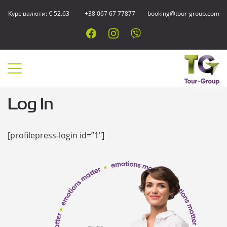
Курс валюти: € 52.63
+38 067 67 77877
booking@tour-group.com
Log In
[profilepress-login id=”1″]